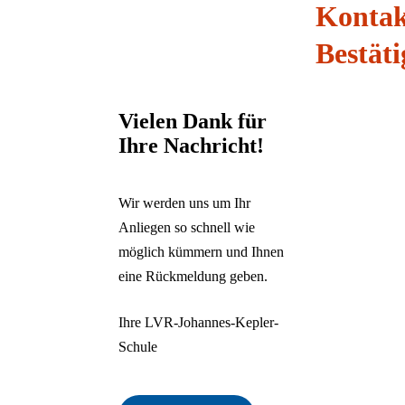
Gemeinsames Lernen an
Kontak
Vorschule
Förderverein
Aktuelle
Deutsch
Unterrichtszeiten
Gelände & Räume
Sprachauswahl
Sehüberprüfung
allgemeinen Schulen
Stellenangebote
SEHEN KOMPAKT
Schließen
Offene Ganztagsschule
Geschichte der
Bestät
Inhalte des Menüs ausblenden
Beratung für Schulen
Berufsorientierung
Kontakt & Anfahrt
Schule
Krankmeldung & Beurlaubung
Kursangebote zum
Zurück
Förderschwerpunkt Sehen
Vielen Dank für
Infos zum Förderschwerpunkt
Deutsch
Ihre Nachricht!
Sehen
English
Nederlands
Polski
Wir werden uns um Ihr
Русский
Anliegen so schnell wie
Español
möglich kümmern und Ihnen
Türkçe
Українська
eine Rückmeldung geben.
Ihre LVR-Johannes-Kepler-
Schule