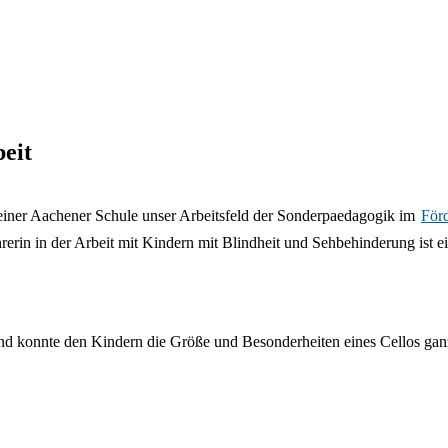
Sehüberprüfung
Berufsorientierung
Förderverein
Aktuelle
Deutsch
Gelände & Räume
Offene Ganztagsschule
Sprachauswahl
Beratung für Schulen
Stellenangebote
SEHEN KOMPAKT
Geschichte der
Krankmeldung & Beurlaubu
Kursangebote zum Fördersc
Kontakt & Anfahrt
Schule
Infos zum Förderschwerpun
Zurück
beit
Deutsch
English
Nederlands
 einer Aachener Schule unser Arbeitsfeld der Sonderpaedagogik im
För
Polski
Русский
rin in der Arbeit mit Kindern mit Blindheit und Sehbehinderung ist ein
Español
Türkçe
Українська
 und konnte den Kindern die Größe und Besonderheiten eines Cellos ganz