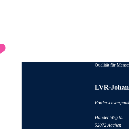
Qualität für Mens
Anschrift und Kon
LVR-Johann
Förderschwerpunk
Hander Weg 95
52072 Aachen