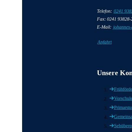
Telefon:
0241 938
Fax: 0241 93828-
E-Mail:
johannes-
Anfahrt
Wichtige Informat
Unsere Kom
Frühförd
Vorschul
Primarstu
Gemeinsa
Sehüberp