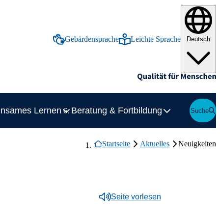
Gebärdensprache
Leichte Sprache
Deutsch
Inhalte in deutscher Gebärdensprache anze
Inhalte in leichter Spr
nsames Lernen
Beratung & Fortbildung
Inhalte in d
Inhalte in l
Suche
Zeige Unterelement zu Frühförderung & Vorschule
Zeige Unterelement zu Gemeinsames Lernen
Suche
Zei
Breadcrumb-Navigation
Neuigkeiten
Startseite
Aktuelles
cht & Schulalltag
alltag
förderung & Vorschule
nser Profil
Vorschule
nsames Lernen
Seite vorlesen
nen
ng & Fortbildung
ildung
gemeinen Schulen